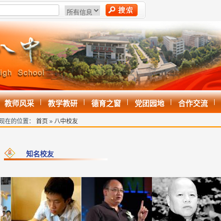
|
|
|
|
|
教师风采
教学教研
德育之窗
党团园地
合作交流
现在的位置：
首页
»
八中校友
知名校友