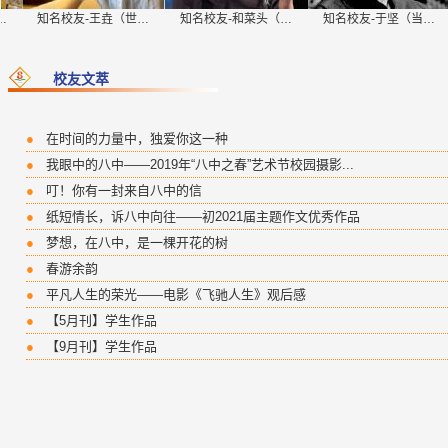
知名校友-王垚（世…
知名校友-和菜头（…
知名校友-于坚（当…
校友文萃
●
在时间的力量中，独爱你这一种
●
我眼中的八中——2019年“八中之春”艺术节校园摄影...
●
叮！你有一封来自八中的信
●
纸短情长，诉八中向往——初2021届主题作文优秀作品
●
梦想，在八中，是一棵开花的树
●
春游余韵
●
平凡人生的荣光——电影《飞驰人生》观后感
●
【5月刊】学生作品
●
【9月刊】学生作品