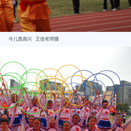
今儿真高兴 王佳老师摄