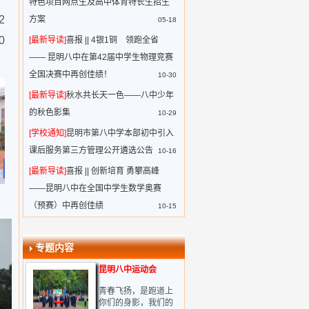
特色项目网点生及高中体育特长生招生
2
方案
05-18
0
[最新导读]
喜报 || 4银1铜 领跑全省
—— 昆明八中在第42届中学生物理竞赛
全国决赛中再创佳绩！
10-30
[最新导读]
秋水共长天一色——八中少年
的秋色影集
10-29
[学校通知]
昆明市第八中学本部初中引入
课后服务第三方管理公开遴选公告
10-16
[最新导读]
喜报 || 创新培育 勇攀高峰
——昆明八中在全国中学生数学奥赛
（预赛）中再创佳绩
10-15
专题内容
昆明八中运动会
青春飞扬，是跑道上
你们的身影，我们的