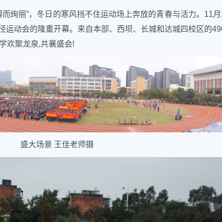
搏而绚丽”，冬日的寒风挡不住运动场上奔放的青春与活力。11月
田径运动会的隆重开幕。来自本部、西坝、长城和达城四校区的49
同学欢聚龙泉,共襄盛会!
盛大场景 王佳老师摄