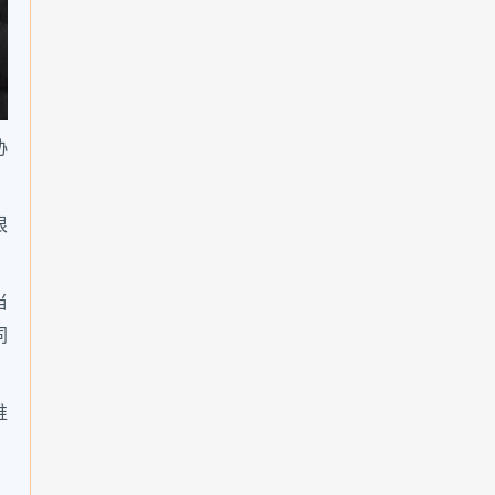
协
很
当
同
谁