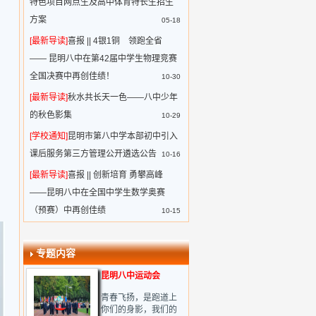
特色项目网点生及高中体育特长生招生
方案
05-18
[最新导读]
喜报 || 4银1铜 领跑全省
—— 昆明八中在第42届中学生物理竞赛
全国决赛中再创佳绩！
10-30
[最新导读]
秋水共长天一色——八中少年
的秋色影集
10-29
，
[学校通知]
昆明市第八中学本部初中引入
，
课后服务第三方管理公开遴选公告
10-16
[最新导读]
喜报 || 创新培育 勇攀高峰
——昆明八中在全国中学生数学奥赛
（预赛）中再创佳绩
10-15
专题内容
昆明八中运动会
青春飞扬，是跑道上
你们的身影，我们的