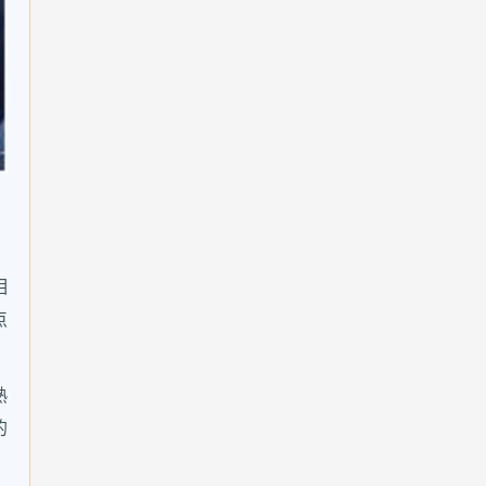
）
相
点
熟
的