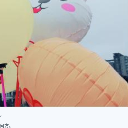
。
何方。