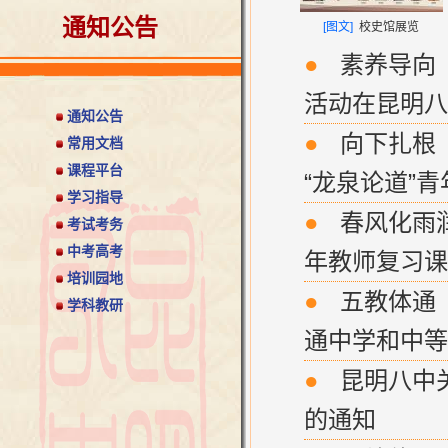
通知公告
[图文]
校史馆展览
●
素养导向 
活动在昆明八
通知公告
●
向下扎根 向
常用文档
课程平台
“龙泉论道”青
学习指导
●
春风化雨润
考试考务
中考高考
年教师复习课
培训园地
●
五教体通〔
学科教研
通中学和中等职
●
昆明八中关
的通知