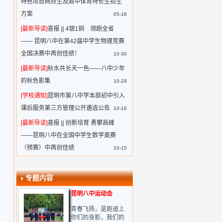
特色项目网点生及高中体育特长生招生
方案
05-18
[最新导读]
喜报 || 4银1铜 领跑全省
—— 昆明八中在第42届中学生物理竞赛
全国决赛中再创佳绩！
10-30
[最新导读]
秋水共长天一色——八中少年
的秋色影集
10-29
[学校通知]
昆明市第八中学本部初中引入
课后服务第三方管理公开遴选公告
10-16
[最新导读]
喜报 || 创新培育 勇攀高峰
——昆明八中在全国中学生数学奥赛
（预赛）中再创佳绩
10-15
专题内容
昆明八中运动会
青春飞扬，是跑道上
你们的身影，我们的