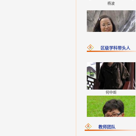
谭亚兰
张翠芬
区级学科带头人
何中炬
陈超
谭亚兰
教师团队