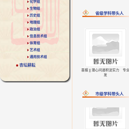
化学组
生物组
省级学科带头人
历史组
喜报 || 潜心问道积淀实力 专
地理组
发
政治组
信息技术组
体育组
艺术组
兰义泉
陈超
通用技术组
杏坛耕耘
喜报 || 潜心问道积淀实力 专
发
市级学科带头人
杨波