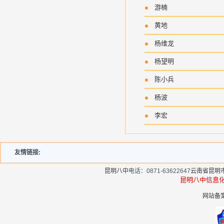
杨波
●
游楠
●
黄地
●
杨维龙
●
杨望明
何中炬
●
陈小兵
●
杨波
张翠芬
●
李宏
友情链接:
昆明八中
电话：0871-63622647
云南省昆明
昆明八中信
网站备案